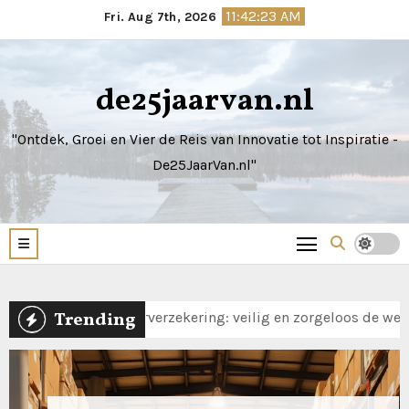
Skip
11:42:25 AM
Fri. Aug 7th, 2026
to
content
de25jaarvan.nl
"Ontdek, Groei en Vier de Reis van Innovatie tot Inspiratie -
De25JaarVan.nl"
Trending
rzekering: veilig en zorgeloos de weg op met jouw motor