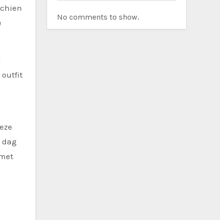
No comments to show.
e
n
outfit
deze
e dag
 met