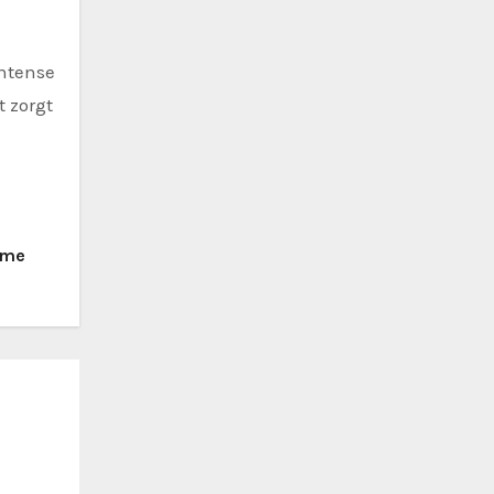
intense
t zorgt
imme