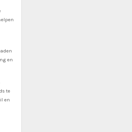
e
helpen
 naden
ing en
n
ds te
il en