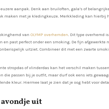
uzere aanpak. Denk aan bruiloften, gala’s of belangrijk
druk maken met je kledingkeuze. Merkkleding kan hierbij 
smokinghemd van
OLYMP overhemden
. Dit type overhemd is
 en past perfect onder een smoking. De fijn afgewerkte
nberispelijk uitziet. Combineer dit met een zwarte smok
gante stropdas of vlinderdas kan het verschil maken tusse
en die passen bij je outfit, maar durf ook eens iets gewaag
lende kleur. Hiermee laat je zien dat je oog hebt voor deta
 avondje uit