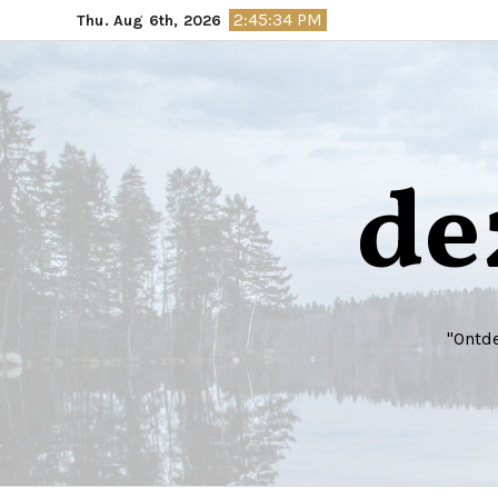
Skip
2:45:36 PM
Thu. Aug 6th, 2026
to
content
de
"Ontde