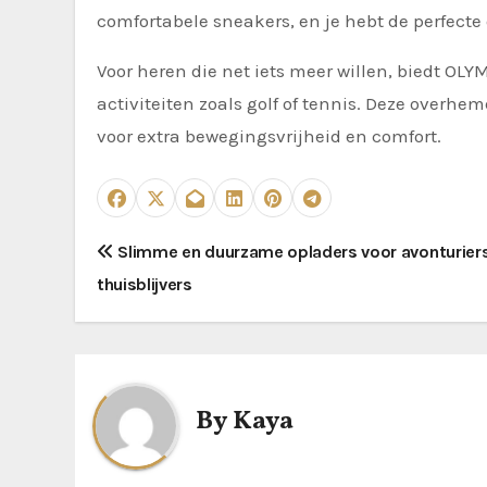
comfortabele sneakers, en je hebt de perfecte 
Voor heren die net iets meer willen, biedt OL
activiteiten zoals golf of tennis. Deze overhe
voor extra bewegingsvrijheid en comfort.
P
Slimme en duurzame opladers voor avonturier
thuisblijvers
o
s
t
By
Kaya
n
a