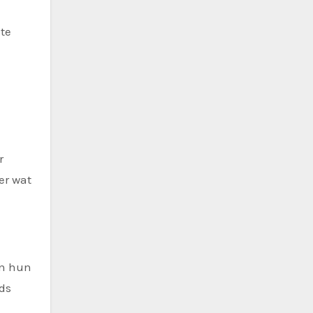
ste
r
ier wat
in hun
eds